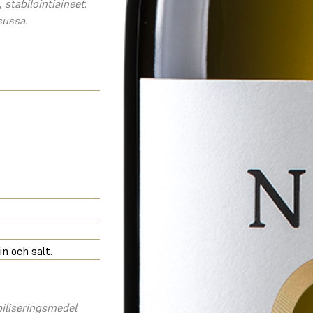
,
stabilointiaineet
:
sussa.
n och salt.
biliseringsmedel
: