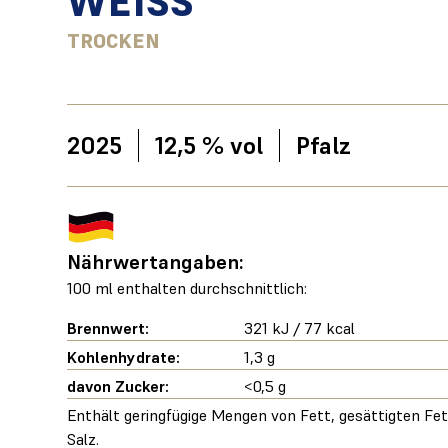
WEISS
TROCKEN
2025
12,5 % vol
Pfalz
Nährwertangaben:
100 ml enthalten durchschnittlich:
Brennwert:
321 kJ / 77 kcal
Kohlenhydrate:
1,3 g
davon Zucker:
<0,5 g
Enthält geringfügige Mengen von Fett, gesättigten Fe
Salz.