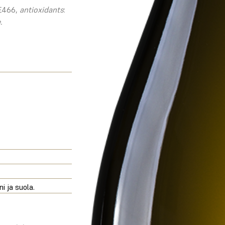
 E466,
antioxidants
:
.
i ja suola.