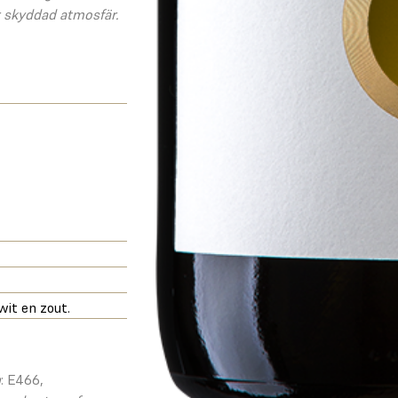
 skyddad atmosfär.
wit en zout.
n
: E466,