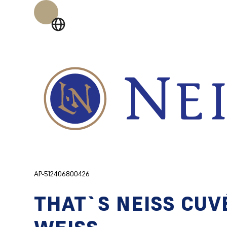
AP-512406800426
THAT`S NEISS CUV