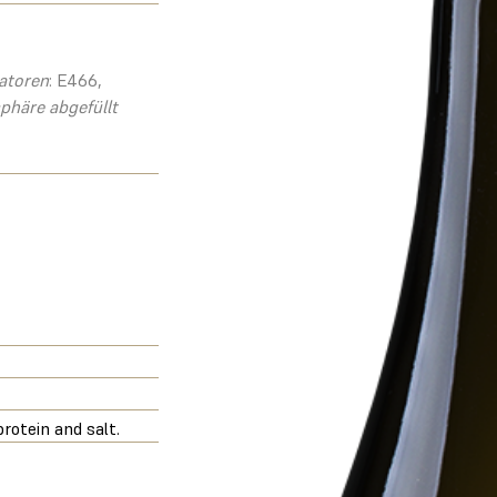
satoren
: E466,
phäre abgefüllt
rotein and salt.