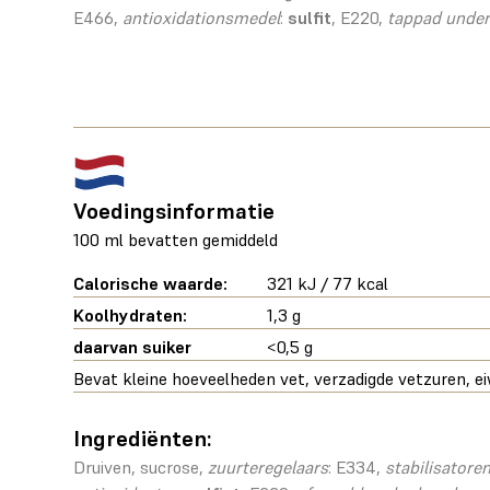
E466,
antioxidationsmedel
:
sulfit
, E220,
tappad under
Voedingsinformatie
100 ml bevatten gemiddeld
Calorische waarde:
321 kJ / 77 kcal
Koolhydraten:
1,3 g
daarvan suiker
<0,5 g
Bevat kleine hoeveelheden vet, verzadigde vetzuren, ei
Ingrediënten:
Druiven, sucrose,
zuurteregelaars
: E334,
stabilisatore