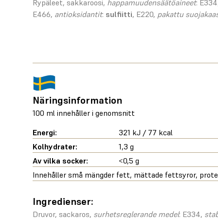
Rypäleet, sakkaroosi,
happamuudensäätöaineet
: E334
E466,
antioksidantit
:
sulfiitti
, E220,
pakattu suojakaa
Näringsinformation
100 ml innehåller i genomsnitt
Energi:
321 kJ / 77 kcal
Kolhydrater:
1,3 g
Av vilka socker:
<0,5 g
Innehåller små mängder fett, mättade fettsyror, protei
Ingredienser:
Druvor, sackaros,
surhetsreglerande medel
: E334,
sta