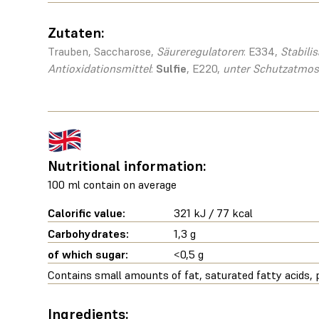
Zutaten:
Trauben, Saccharose,
Säureregulatoren
: E334,
Stabili
Antioxidationsmittel
:
Sulfie
, E220,
unter Schutzatmos
Nutritional information:
100 ml contain on average
Calorific value:
321 kJ / 77 kcal
Carbohydrates:
1,3 g
of which sugar:
<0,5 g
Contains small amounts of fat, saturated fatty acids, p
Ingredients: