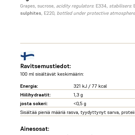
Grapes, sucrose,
acidity regulators
: E334,
stabilisers
:
sulphites
, E220,
bottled under protective atmosphere
Ravitsemustiedot:
100 ml sisältävät keskimäärin:
Energia:
321 kJ / 77 kcal
Hiilihydraatit:
1,3 g
josta sokeri:
<0,5 g
Sisältää pieniä määriä rasva, tyydyttynyt sarva, proteiin
Ainesosat: