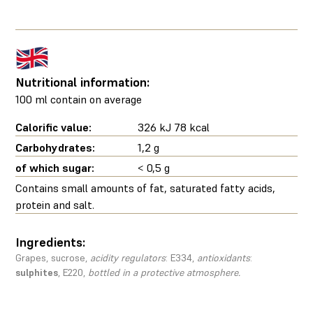
Nutritional information:
100 ml contain on average
Calorific value:
326 kJ 78 kcal
Carbohydrates:
1,2 g
of which sugar:
< 0,5 g
Contains small amounts of fat, saturated fatty acids,
protein and salt.
Ingredients:
Grapes, sucrose,
acidity regulators
: E334,
antioxidants
:
sulphites
, E220,
bottled in a protective atmosphere.