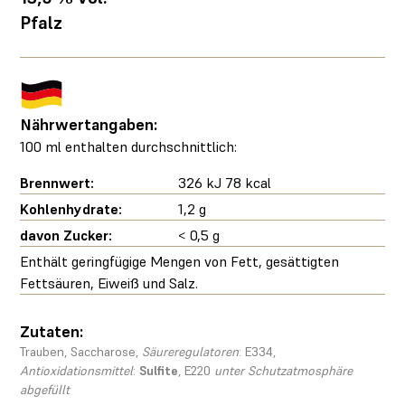
Pfalz
Nährwertangaben:
100 ml enthalten durchschnittlich:
Brennwert:
326 kJ 78 kcal
Kohlenhydrate:
1,2 g
davon Zucker:
< 0,5 g
Enthält geringfügige Mengen von Fett, gesättigten
Fettsäuren, Eiweiß und Salz.
Zutaten:
Trauben, Saccharose,
Säureregulatoren
: E334,
Antioxidationsmittel
:
Sulfite
, E220
unter Schutzatmosphäre
abgefüllt