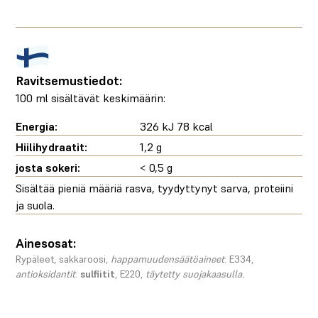
Ravitsemustiedot:
100 ml sisältävät keskimäärin:
Energia:
326 kJ 78 kcal
Hiilihydraatit:
1,2 g
josta sokeri:
< 0,5 g
Sisältää pieniä määriä rasva, tyydyttynyt sarva, proteiini
ja suola.
Ainesosat:
Rypäleet, sakkaroosi,
happamuudensäätöaineet
: E334,
antioksidantit
:
sulfiitit
, E220,
täytetty suojakaasulla.