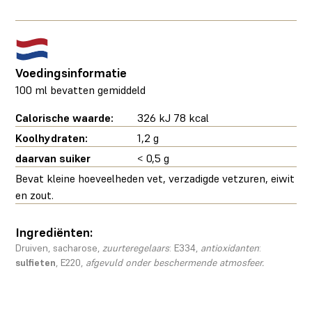
Voedingsinformatie
100 ml bevatten gemiddeld
Calorische waarde:
326 kJ 78 kcal
Koolhydraten:
1,2 g
daarvan suiker
< 0,5 g
Bevat kleine hoeveelheden vet, verzadigde vetzuren, eiwit
en zout.
Ingrediënten:
Druiven, sacharose,
zuurteregelaars
: E334,
antioxidanten
:
sulfieten
, E220,
afgevuld onder beschermende atmosfeer.