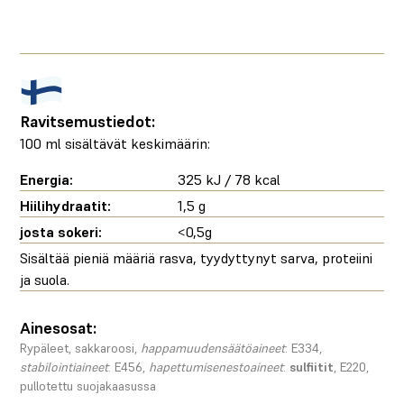
Ravitsemustiedot:
100 ml sisältävät keskimäärin:
Energia:
325 kJ / 78 kcal
Hiilihydraatit:
1,5 g
josta sokeri:
<0,5g
Sisältää pieniä määriä rasva, tyydyttynyt sarva, proteiini
ja suola.
Ainesosat:
Rypäleet, sakkaroosi,
happamuudensäätöaineet
: E334,
stabilointiaineet
: E456,
hapettumisenestoaineet
:
sulfiitit
, E220,
pullotettu suojakaasussa