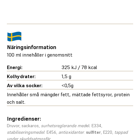
Näringsinformation
100 ml innehåller i genomsnitt
Energi:
325 kJ / 78 kcal
Kolhydrater:
1,5 g
Av vilka socker:
<0,5g
Innehåller små mängder fett, mättade fettsyror, protein
och salt.
Ingredienser:
Druvor, sackaros,
surhetsreglerande med
el: E334,
stabiliseringsmedel
: E456,
antioxidanter
:
sulfiter
, E220,
tappad
under skyddsatmosfär