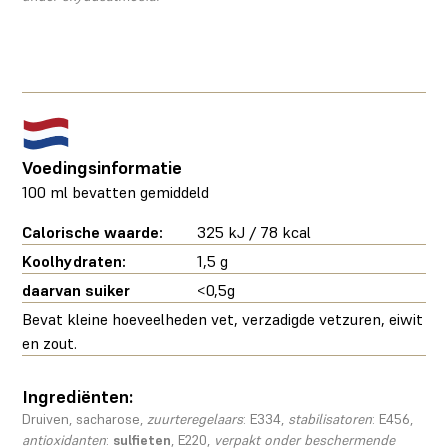
Voedingsinformatie
100 ml bevatten gemiddeld
Calorische waarde:
325 kJ / 78 kcal
Koolhydraten:
1,5 g
daarvan suiker
<0,5g
Bevat kleine hoeveelheden vet, verzadigde vetzuren, eiwit
en zout.
Ingrediënten:
Druiven, sacharose,
zuurteregelaars
: E334,
stabilisatoren
: E456,
antioxidanten
:
sulfieten
, E220,
verpakt onder beschermende