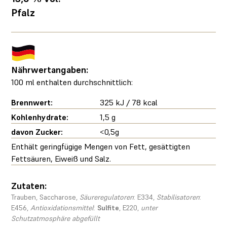
Pfalz
Nährwertangaben:
100 ml enthalten durchschnittlich:
Brennwert:
325 kJ / 78 kcal
Kohlenhydrate:
1,5 g
davon Zucker:
<0,5g
Enthält geringfügige Mengen von Fett, gesättigten
Fettsäuren, Eiweiß und Salz.
Zutaten:
Trauben, Saccharose,
Säureregulatoren
: E334,
Stabilisatoren
:
E456,
Antioxidationsmittel
:
Sulfite
, E220,
unter
Schutzatmosphäre abgefüllt