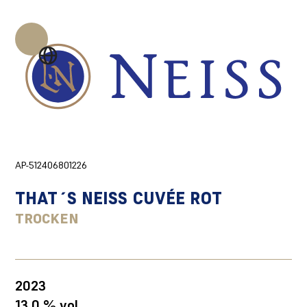
AP-512406801226
THAT´S NEISS CUVÉE ROT
TROCKEN
2023
13,0 % vol.