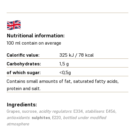
Nutritional information:
100 ml contain on average
Calorific value:
325 kJ / 78 kcal
Carbohydrates:
1,5 g
of which sugar:
<0,5g
Contains small amounts of fat, saturated fatty acids,
protein and salt.
Ingredients:
Grapes, sucrose,
acidity regulators
: E334,
stabilisers
: E456,
antioxidants
:
sulphites
, E220,
bottled under modified
atmosphere