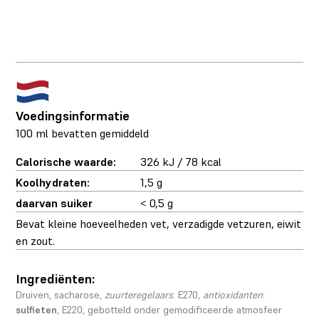
Voedingsinformatie
100 ml bevatten gemiddeld
Calorische waarde:
326 kJ / 78 kcal
Koolhydraten:
1,5 g
daarvan suiker
< 0,5 g
Bevat kleine hoeveelheden vet, verzadigde vetzuren, eiwit
en zout.
Ingrediënten:
Druiven, sacharose,
zuurteregelaars
: E270,
antioxidanten
:
sulfieten
, E220, gebotteld onder gemodificeerde atmosfeer