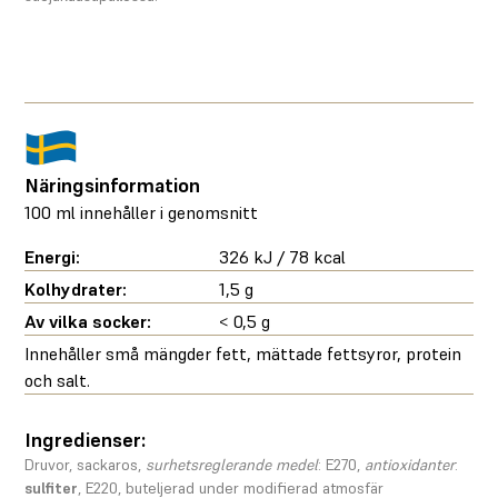
Näringsinformation
100 ml innehåller i genomsnitt
Energi:
326 kJ / 78 kcal
Kolhydrater:
1,5 g
Av vilka socker:
< 0,5 g
Innehåller små mängder fett, mättade fettsyror, protein
och salt.
Ingredienser:
Druvor, sackaros,
surhetsreglerande medel
: E270,
antioxidanter
:
sulfiter
, E220, buteljerad under modifierad atmosfär