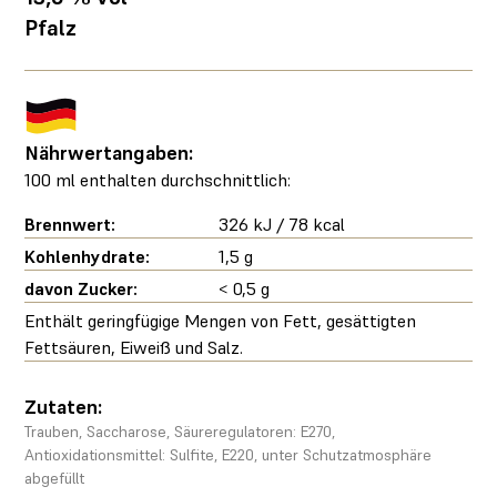
Pfalz
Nährwertangaben:
100 ml enthalten durchschnittlich:
Brennwert:
326 kJ / 78 kcal
Kohlenhydrate:
1,5 g
davon Zucker:
< 0,5 g
Enthält geringfügige Mengen von Fett, gesättigten
Fettsäuren, Eiweiß und Salz.
Zutaten:
Trauben, Saccharose, Säureregulatoren: E270,
Antioxidationsmittel: Sulfite, E220, unter Schutzatmosphäre
abgefüllt