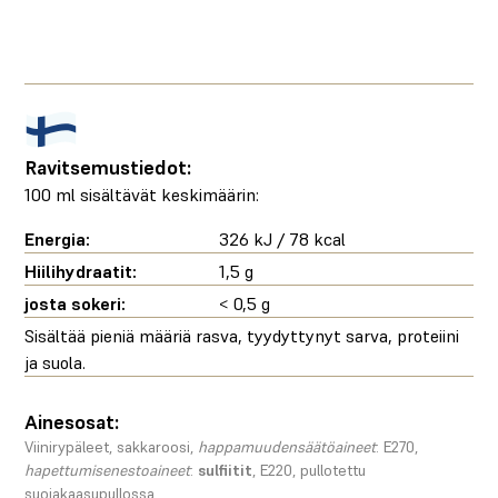
Ravitsemustiedot:
100 ml sisältävät keskimäärin:
Energia:
326 kJ / 78 kcal
Hiilihydraatit:
1,5 g
josta sokeri:
< 0,5 g
Sisältää pieniä määriä rasva, tyydyttynyt sarva, proteiini
ja suola.
Ainesosat:
Viinirypäleet, sakkaroosi,
happamuudensäätöaineet
: E270,
hapettumisenestoaineet
:
sulfiitit
, E220, pullotettu
suojakaasupullossa.