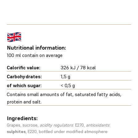
Nutritional information:
100 ml contain on average
Calorific value:
326 kJ / 78 kcal
Carbohydrates:
1,5 g
of which sugar:
< 0,5 g
Contains small amounts of fat, saturated fatty acids,
protein and salt.
Ingredients:
Grapes, sucrose,
acidity regulators
: E270,
antioxidants
:
sulphites
, E220, bottled under modified atmosphere