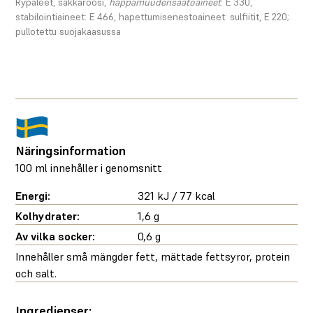
Rypäleet, sakkaroosi,
happamuudensäätöaineet
: E 330,
stabilointiaineet: E 466, hapettumisenestoaineet: sulfiitit, E 220;
pullotettu suojakaasussa
Näringsinformation
100 ml innehåller i genomsnitt
Energi:
321 kJ / 77 kcal
Kolhydrater:
1,6 g
Av vilka socker:
0,6 g
Innehåller små mängder fett, mättade fettsyror, protein
och salt.
Ingredienser: