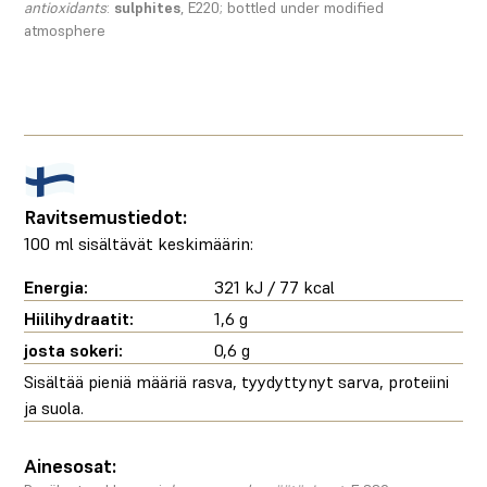
antioxidants
:
sulphites
, E220; bottled under modified
atmosphere
Ravitsemustiedot:
100 ml sisältävät keskimäärin:
Energia:
321 kJ / 77 kcal
Hiilihydraatit:
1,6 g
josta sokeri:
0,6 g
Sisältää pieniä määriä rasva, tyydyttynyt sarva, proteiini
ja suola.
Ainesosat: