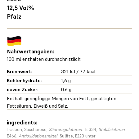
12,5 Vol%
Pfalz
Nährwertangaben:
100 ml enthalten durchschnittlich:
Brennwert:
321 kJ / 77 kcal
Kohlenhydrate:
1,6 g
davon Zucker:
0,6 g
Enthält geringfügige Mengen von Fett, gesättigten
Fettsäuren, Eiweiß und Salz.
ingredients:
Trauben, Saccharose,
Säureregulatoren
: E 334,
Stabilsiatoren
:
E466,
Antioxidationsmittel
:
Sulfite
, E220 unter