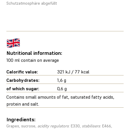
Schutzatmosphäre abgefüllt
Nutritional information:
100 ml contain on average
Calorific value:
321 kJ / 77 kcal
Carbohydrates:
1,6 g
of which sugar:
0,6 g
Contains small amounts of fat, saturated fatty acids,
protein and salt.
Ingredients:
Grapes, sucrose,
acidity regulators
: E330,
stabilisers
: E466,