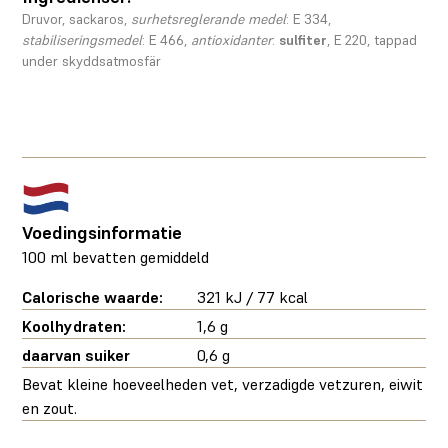
Druvor, sackaros,
surhetsreglerande medel
: E 334,
stabiliseringsmedel
: E 466,
antioxidanter
:
sulfiter
, E 220, tappad
under skyddsatmosfär
Voedingsinformatie
100 ml bevatten gemiddeld
Calorische waarde:
321 kJ / 77 kcal
Koolhydraten:
1,6 g
daarvan suiker
0,6 g
Bevat kleine hoeveelheden vet, verzadigde vetzuren, eiwit
en zout.