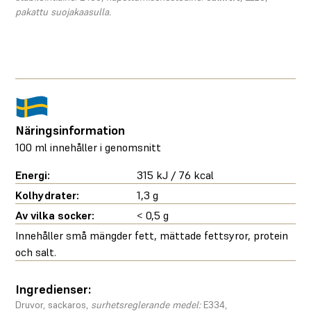
pakattu suojakaasulla.
Näringsinformation
100 ml innehåller i genomsnitt
Energi:
315 kJ / 76 kcal
Kolhydrater:
1,3 g
Av vilka socker:
< 0,5 g
Innehåller små mängder fett, mättade fettsyror, protein
och salt.
Ingredienser:
Druvor, sackaros,
surhetsreglerande medel:
E334,