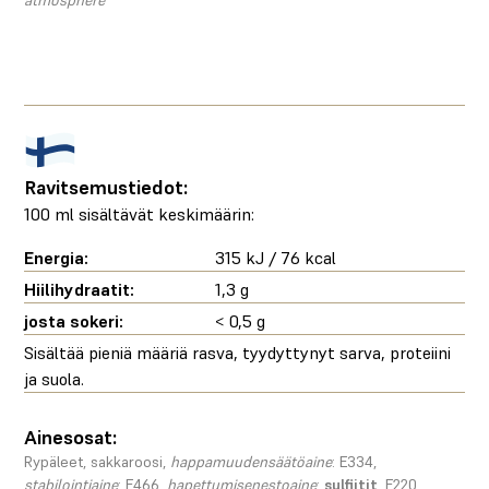
Ravitsemustiedot:
100 ml sisältävät keskimäärin:
Energia:
315 kJ / 76 kcal
Hiilihydraatit:
1,3 g
josta sokeri:
< 0,5 g
Sisältää pieniä määriä rasva, tyydyttynyt sarva, proteiini
ja suola.
Ainesosat:
Rypäleet, sakkaroosi,
happamuudensäätöaine
: E334,
stabilointiaine
: E466,
hapettumisenestoaine
:
sulfiitit
, E220,