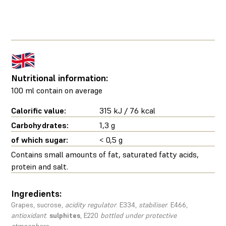
Nutritional information:
100 ml contain on average
Calorific value:
315 kJ / 76 kcal
Carbohydrates:
1,3 g
of which sugar:
< 0,5 g
Contains small amounts of fat, saturated fatty acids,
protein and salt.
Ingredients:
Grapes, sucrose,
acidity regulator
: E334,
stabiliser
: E466,
antioxidant
:
sulphites
, E220
bottled under protective
atmosphere