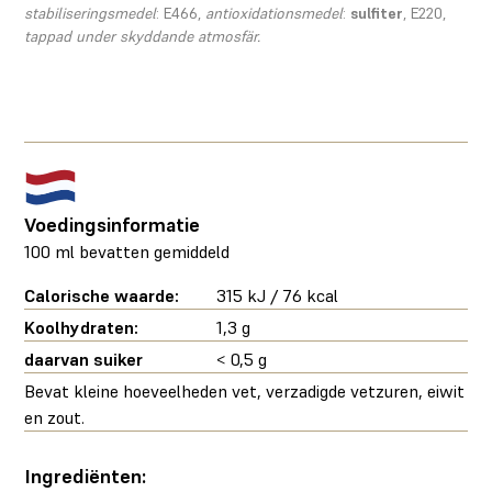
stabiliseringsmedel
: E466,
antioxidationsmedel
:
sulfiter
, E220,
tappad under skyddande atmosfär.
Voedingsinformatie
100 ml bevatten gemiddeld
Calorische waarde:
315 kJ / 76 kcal
Koolhydraten:
1,3 g
daarvan suiker
< 0,5 g
Bevat kleine hoeveelheden vet, verzadigde vetzuren, eiwit
en zout.
Ingrediënten: