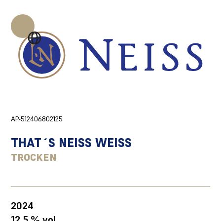
AP-512406802125
THAT´S NEISS WEISS
TROCKEN
2024
12,5 % vol