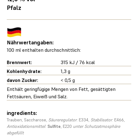
Pfalz
Nährwertangaben:
100 ml enthalten durchschnittlich:
Brennwert:
315 kJ / 76 kcal
Kohlenhydrate:
1,3 g
davon Zucker:
< 0,5 g
Enthält geringfügige Mengen von Fett, gesättigten
Fettsäuren, Eiweiß und Salz.
ingredients:
Trauben, Saccharose,
Säureregulator
: E334,
Stabilisator
: E466,
Antioxidationsmittel
:
Sulfite
, E220
unter Schutzatmosphäre
abgefüllt