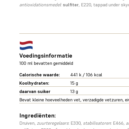
antioxidationsmedel
:
sulfiter
, E220, tappad under sky
Voedingsinformatie
100 ml bevatten gemiddeld
Calorische waarde:
441 k / 106 kcal
Koolhydraten:
15 g
daarvan suiker
13 g
Bevat kleine hoeveelheden vet, verzadigde vetzuren, ei
Ingrediënten:
Druiven,
zuurteregelaars
: E330,
stabilisatoren
: E466,
a