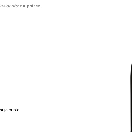
ioxidants
:
sulphites
,
i ja suola.