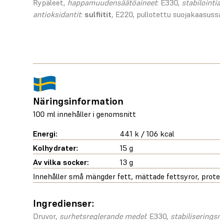
Rypäleet,
happamuudensäätöaineet
: E330,
stabilointi
antioksidantit
:
sulfiitit
, E220, pullotettu suojakaasuss
Näringsinformation
100 ml innehåller i genomsnitt
Energi:
441 k / 106 kcal
Kolhydrater:
15 g
Av vilka socker:
13 g
Innehåller små mängder fett, mättade fettsyror, protei
Ingredienser:
Druvor,
surhetsreglerande medel
: E330,
stabilisering