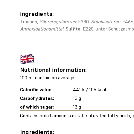
ingredients:
Trauben,
Säureregulatoren
: E330,
Stabilisatoren
: E466
Antioxidationsmittel
:
Sulfite
, E220, unter Schutzatmo
Nutritional information:
100 ml contain on average
Calorific value:
441 k / 106 kcal
Carbohydrates:
15 g
of which sugar:
13 g
Contains small amounts of fat, saturated fatty acids, p
Ingredients: