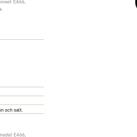
aineet
: E466,
a.
n och salt.
smedel
: E466,