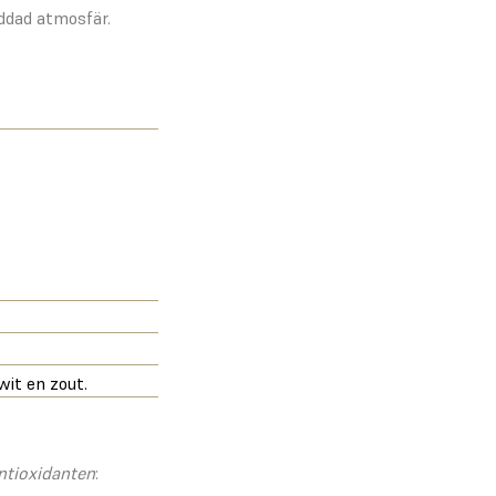
ddad atmosfär.
wit en zout.
ntioxidanten
: