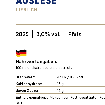
AUSLESE
LIEBLICH
2025
8,0% vol.
Pfalz
Nährwertangaben:
100 ml enthalten durchschnittlich:
Brennwert:
441 k / 106 kcal
Kohlenhydrate:
15 g
davon Zucker:
13 g
Enthält geringfügige Mengen von Fett, gesättigten Fe
Salz.