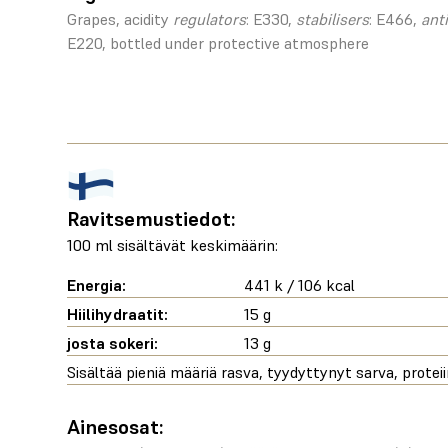
Grapes, acidity
regulators
: E330,
stabilisers
: E466,
ant
E220, bottled under protective atmosphere
Ravitsemustiedot:
100 ml sisältävät keskimäärin:
Energia:
441 k / 106 kcal
Hiilihydraatit:
15 g
josta sokeri:
13 g
Sisältää pieniä määriä rasva, tyydyttynyt sarva, proteiin
Ainesosat: