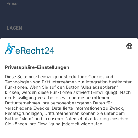
Presse
LAGEN
Bockenheimer Vogelsang
Bockenheimer Sonnenberg
Bockenheimer Schlossberg
Bockenheimer Heiligenkirche
Kindenheimer Katzenstein
Kindenheimer Vogelsang
Kindenheimer Burgweg
Zeller Schwarzer Herrgott
Impressum
Datenschutz