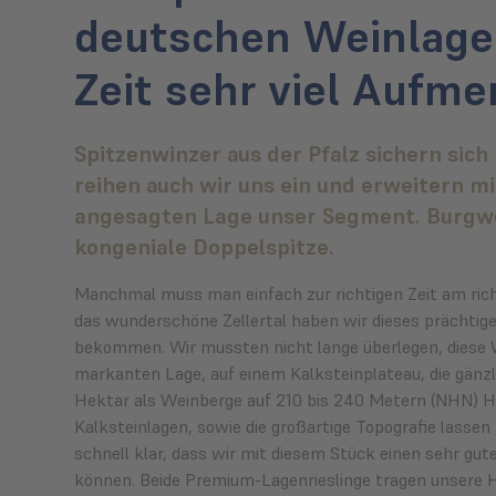
deutschen Weinlagen
Zeit sehr viel Aufme
Spitzenwinzer aus der Pfalz sichern sich
reihen auch wir uns ein und erweitern mi
angesagten Lage unser Segment. Burgwe
kongeniale Doppelspitze.
Manchmal muss man einfach zur richtigen Zeit am ric
das wunderschöne Zellertal haben wir dieses prächtig
bekommen. Wir mussten nicht lange überlegen, diese We
markanten Lage, auf einem Kalksteinplateau, die gänzli
Hektar als Weinberge auf 210 bis 240 Metern (NHN) Höh
Kalksteinlagen, sowie die großartige Topografie lass
schnell klar, dass wir mit diesem Stück einen sehr gu
können. Beide Premium-Lagenrieslinge tragen unsere H