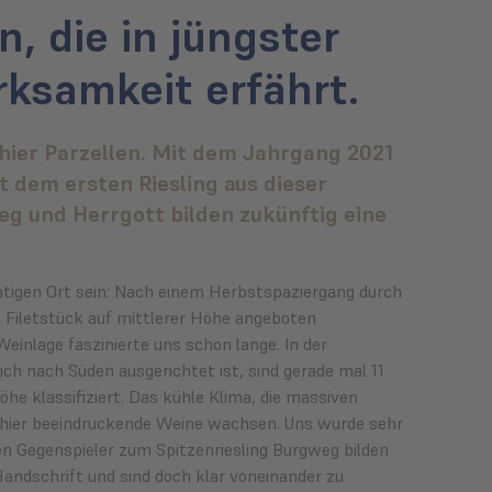
, die in jüngster
rksamkeit erfährt.
 hier Parzellen. Mit dem Jahrgang 2021
t dem ersten Riesling aus dieser
g und Herrgott bilden zukünftig eine
htigen Ort sein: Nach einem Herbstspaziergang durch
e Filetstück auf mittlerer Höhe angeboten
inlage faszinierte uns schon lange. In der
ch nach Süden ausgerichtet ist, sind gerade mal 11
e klassifiziert. Das kühle Klima, die massiven
en hier beeindruckende Weine wachsen. Uns wurde sehr
ten Gegenspieler zum Spitzenriesling Burgweg bilden
andschrift und sind doch klar voneinander zu