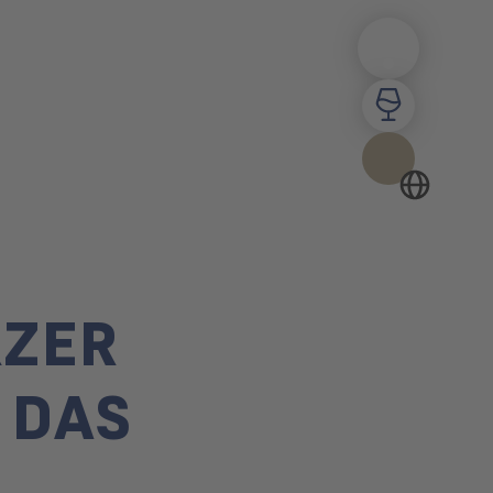
RZER
 DAS