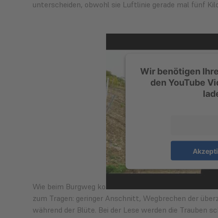
unterscheiden, obwohl sie Luftlinie gerade mal fünf Ki
Wir benötigen Ih
den YouTube Vi
lad
Mehr Infor
Akzept
Wie beim Burgweg kommt auch beim neuen Schwarzer 
zum Tragen: geringer Anschnitt, Wegbrechen der überz
während der Blüte. Bei der Lese werden die Trauben 