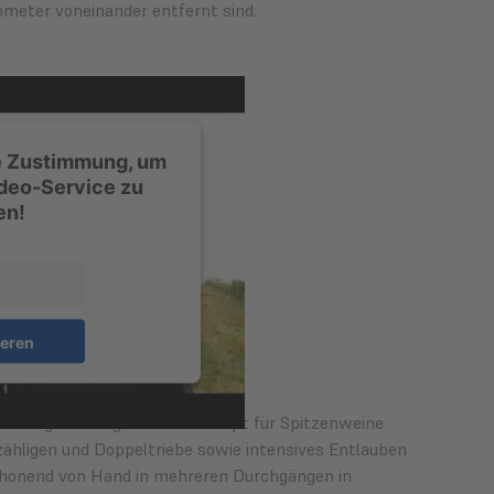
lometer voneinander entfernt sind.
re Zustimmung, um
deo-Service zu
en!
mationen
ieren
Herrgott das gesamte Konzept für Spitzenweine
ähligen und Doppeltriebe sowie intensives Entlauben
schonend von Hand in mehreren Durchgängen in